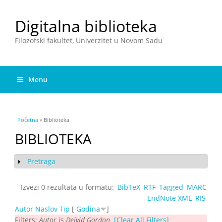
Digitalna biblioteka
Filozofski fakultet, Univerzitet u Novom Sadu
Menu
You are here
Početna
» Biblioteka
BIBLIOTEKA
Pretraga
Show
Izvezi 0 rezultata u formatu:
BibTeX
RTF
Tagged
MARC
EndNote XML
RIS
Autor
Naslov
Tip
[
Godina
]
Filters:
Autor
is
Dejvid Gordon
[Clear All Filters]