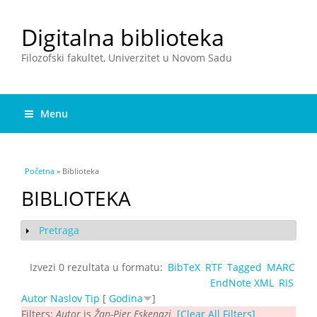
Digitalna biblioteka
Filozofski fakultet, Univerzitet u Novom Sadu
Menu
You are here
Početna
» Biblioteka
BIBLIOTEKA
Pretraga
Show
Izvezi 0 rezultata u formatu:
BibTeX
RTF
Tagged
MARC
EndNote XML
RIS
Autor
Naslov
Tip
[
Godina
]
Filters:
Autor
is
Žan-Pjer Eskenazi
[Clear All Filters]