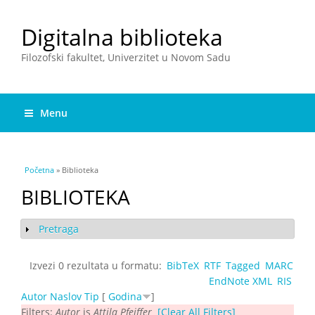
Digitalna biblioteka
Filozofski fakultet, Univerzitet u Novom Sadu
Menu
You are here
Početna
» Biblioteka
BIBLIOTEKA
Pretraga
Show
Izvezi 0 rezultata u formatu:
BibTeX
RTF
Tagged
MARC
EndNote XML
RIS
Autor
Naslov
Tip
[
Godina
]
Filters:
Autor
is
Attila Pfeiffer
[Clear All Filters]