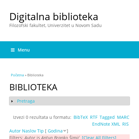
Digitalna biblioteka
Filozofski fakultet, Univerzitet u Novom Sadu
Menu
You are here
Početna
» Biblioteka
BIBLIOTEKA
Pretraga
Show
Izvezi 0 rezultata u formatu:
BibTeX
RTF
Tagged
MARC
EndNote XML
RIS
Autor
Naslov
Tip
[
Godina
]
Filters:
Autor
is
Antun Branko Šimić
[Clear All Filters]