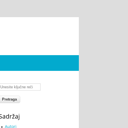
Unesite ključne reči
Sadržaj
Autori