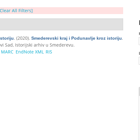
Clear All Filters]
. (2020).
.
storiju
Smederevski kraj i Podunavlje kroz istoriju
vi Sad, Istorijski arhiv u Smederevu.
MARC
EndNote XML
RIS