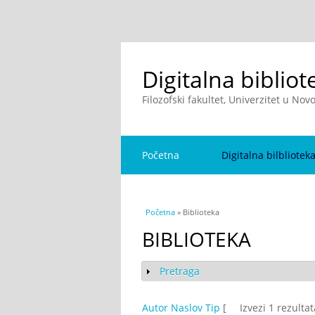
Digitalna bibliot
Filozofski fakultet, Univerzitet u No
Početna
Digitalna bilbliotek
You are here
Početna
» Biblioteka
BIBLIOTEKA
Pretraga
Show
Autor
Naslov
Tip
[
Izvezi 1 rezulta