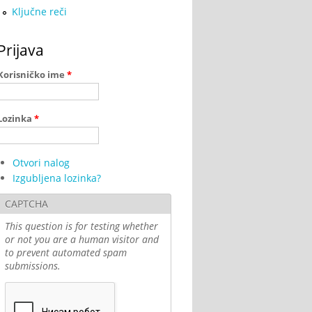
Ključne reči
Prijava
Korisničko ime
*
Lozinka
*
Otvori nalog
Izgubljena lozinka?
CAPTCHA
This question is for testing whether
or not you are a human visitor and
to prevent automated spam
submissions.