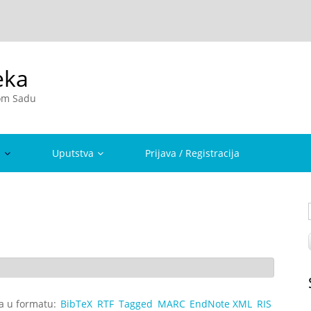
eka
vom Sadu
a
Uputstva
Prijava / Registracija
ta u formatu:
BibTeX
RTF
Tagged
MARC
EndNote XML
RIS