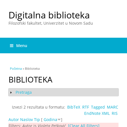
Digitalna biblioteka
Filozofski fakultet, Univerzitet u Novom Sadu
Menu
You are here
Početna
» Biblioteka
BIBLIOTEKA
Pretraga
Show
Izvezi 2 rezultata u formatu:
BibTeX
RTF
Tagged
MARC
EndNote XML
RIS
Autor
Naslov
Tip
[
Godina
]
Filters:
Autor
is
Violeta Petković
[Clear All Filters]