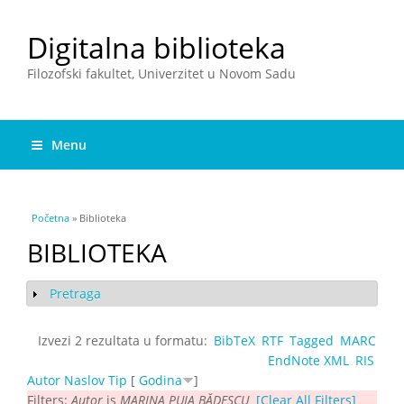
Digitalna biblioteka
Filozofski fakultet, Univerzitet u Novom Sadu
Menu
You are here
Početna
» Biblioteka
BIBLIOTEKA
Pretraga
Show
Izvezi 2 rezultata u formatu:
BibTeX
RTF
Tagged
MARC
EndNote XML
RIS
Autor
Naslov
Tip
[
Godina
]
Filters:
Autor
is
MARINA PUIA BĂDESCU
[Clear All Filters]