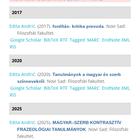
2017
Edita Andrić
. (2017).
. Novi Sad:
fordítás- kritika prevoda
Filozofski fakultet.
Google Scholar
BibTeX
RTF
Tagged
MARC
EndNote XML
RIS
2020
Edita Andrić
. (2020).
Tanulmányok a magyar és szerb
. Novi Sad: Filozofski fakultet.
színnevekről
Google Scholar
BibTeX
RTF
Tagged
MARC
EndNote XML
RIS
2025
Edita Andrić
. (2025).
MAGYAR–SZERB KONTRASZTÍV
. Novi Sad: Filozofski
FRAZEOLÓGIAI TANULMÁNYOK
fakultet.