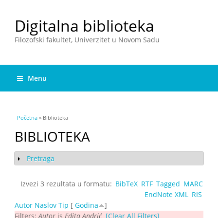
Digitalna biblioteka
Filozofski fakultet, Univerzitet u Novom Sadu
Menu
You are here
Početna
» Biblioteka
BIBLIOTEKA
Pretraga
Show
Izvezi 3 rezultata u formatu:
BibTeX
RTF
Tagged
MARC
EndNote XML
RIS
Autor
Naslov
Tip
[
Godina
]
Filters:
Autor
is
Edita Andrić
[Clear All Filters]