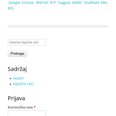
Google Scholar
BibTeX
RTF
Tagged
MARC
EndNote XML
RIS
Unesite ključne reči
Sadržaj
Autori
Ključne reči
Prijava
Korisničko ime
*