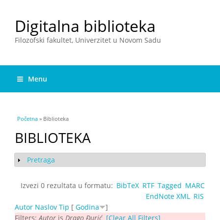
Digitalna biblioteka
Filozofski fakultet, Univerzitet u Novom Sadu
Menu
You are here
Početna
» Biblioteka
BIBLIOTEKA
Pretraga
Show
Izvezi 0 rezultata u formatu:
BibTeX
RTF
Tagged
MARC
EndNote XML
RIS
Autor
Naslov
Tip
[
Godina
]
Filters:
Autor
is
Drago Đurić
[Clear All Filters]