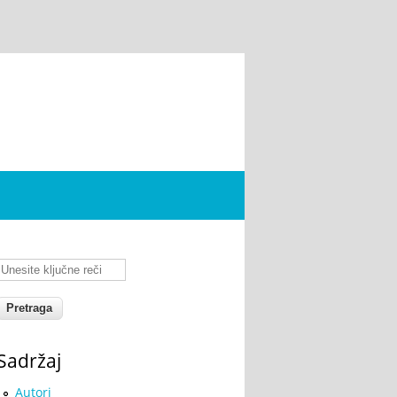
Unesite ključne reči
Sadržaj
Autori