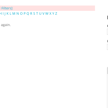
 Filters]
H
I
J
K
L
M
N
O
P
Q
R
S
T
U
V
W
X
Y
Z
y again.