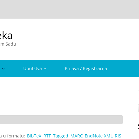
eka
vom Sadu
a
Uputstva
Prijava / Registracija
ta u formatu:
BibTeX
RTF
Tagged
MARC
EndNote XML
RIS