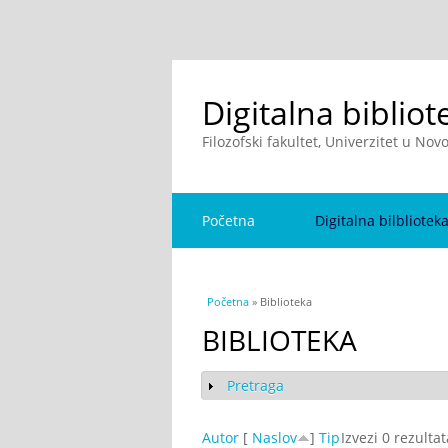
Digitalna bibliot
Filozofski fakultet, Univerzitet u No
Početna
Digitalna bilbliotek
You are here
Početna
» Biblioteka
BIBLIOTEKA
Pretraga
Show
Autor
[
Naslov
]
Tip
Izvezi 0 rezulta