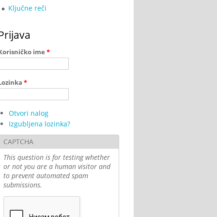
Ključne reči
Prijava
Korisničko ime
*
Lozinka
*
Otvori nalog
Izgubljena lozinka?
CAPTCHA
This question is for testing whether
or not you are a human visitor and
to prevent automated spam
submissions.