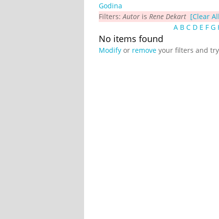
Godina
Filters:
Autor
is
Rene Dekart
[Clear All
A
B
C
D
E
F
G
No items found
Modify
or
remove
your filters and tr