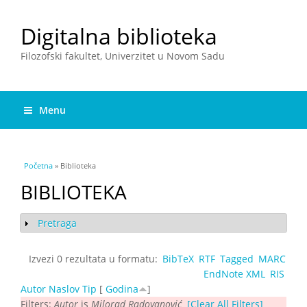
Digitalna biblioteka
Filozofski fakultet, Univerzitet u Novom Sadu
Menu
You are here
Početna
» Biblioteka
BIBLIOTEKA
Pretraga
Show
Izvezi 0 rezultata u formatu:
BibTeX
RTF
Tagged
MARC
EndNote XML
RIS
Autor
Naslov
Tip
[
Godina
]
Filters:
Autor
is
Milorad Radovanović
[Clear All Filters]