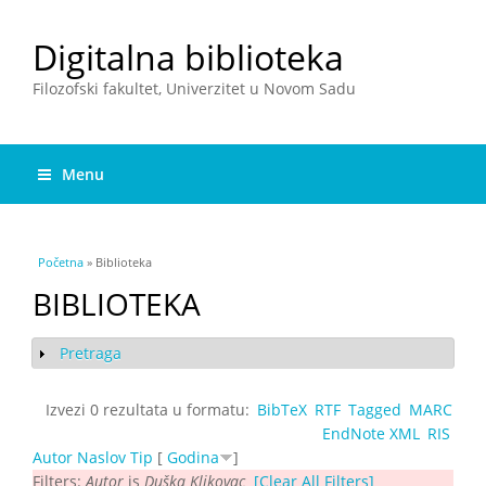
Digitalna biblioteka
Filozofski fakultet, Univerzitet u Novom Sadu
Menu
You are here
Početna
» Biblioteka
BIBLIOTEKA
Pretraga
Show
Izvezi 0 rezultata u formatu:
BibTeX
RTF
Tagged
MARC
EndNote XML
RIS
Autor
Naslov
Tip
[
Godina
]
Filters:
Autor
is
Duška Klikovac
[Clear All Filters]