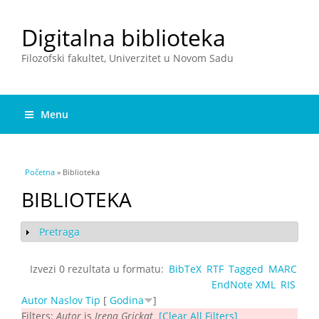
Digitalna biblioteka
Filozofski fakultet, Univerzitet u Novom Sadu
Menu
You are here
Početna
» Biblioteka
BIBLIOTEKA
Pretraga
Show
Izvezi 0 rezultata u formatu:
BibTeX
RTF
Tagged
MARC
EndNote XML
RIS
Autor
Naslov
Tip
[
Godina
]
Filters:
Autor
is
Irena Grickat
[Clear All Filters]