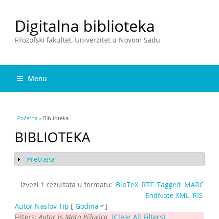
Digitalna biblioteka
Filozofski fakultet, Univerzitet u Novom Sadu
Menu
You are here
Početna
» Biblioteka
BIBLIOTEKA
Pretraga
Show
Izvezi 1 rezultata u formatu:
BibTeX
RTF
Tagged
MARC
EndNote XML
RIS
Autor
Naslov
Tip
[
Godina
]
Filters:
Autor
is
Mato Pižurica
[Clear All Filters]