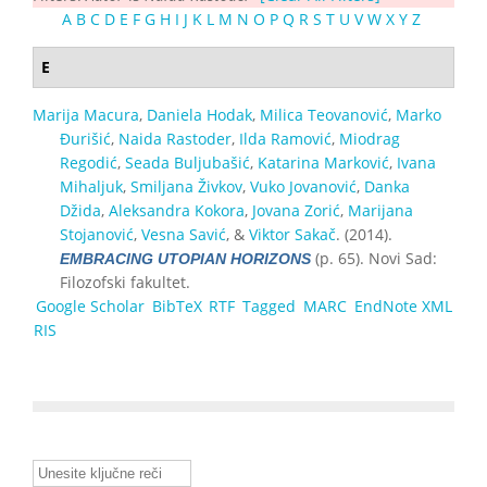
A
B
C
D
E
F
G
H
I
J
K
L
M
N
O
P
Q
R
S
T
U
V
W
X
Y
Z
E
Marija Macura
,
Daniela Hodak
,
Milica Teovanović
,
Marko
Đurišić
,
Naida Rastoder
,
Ilda Ramović
,
Miodrag
Regodić
,
Seada Buljubašić
,
Katarina Marković
,
Ivana
Mihaljuk
,
Smiljana Živkov
,
Vuko Jovanović
,
Danka
Džida
,
Aleksandra Kokora
,
Jovana Zorić
,
Marijana
Stojanović
,
Vesna Savić
, &
Viktor Sakač
. (2014).
(p. 65). Novi Sad:
EMBRACING UTOPIAN HORIZONS
Filozofski fakultet.
Google Scholar
BibTeX
RTF
Tagged
MARC
EndNote XML
RIS
Unesite ključne reči