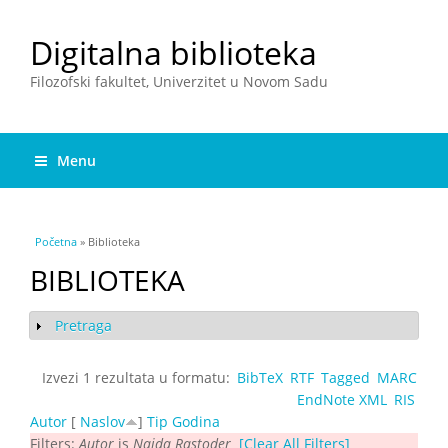
Digitalna biblioteka
Filozofski fakultet, Univerzitet u Novom Sadu
Menu
You are here
Početna
» Biblioteka
BIBLIOTEKA
Pretraga
Show
Izvezi 1 rezultata u formatu:
BibTeX
RTF
Tagged
MARC
EndNote XML
RIS
Autor
[
Naslov
]
Tip
Godina
Filters:
Autor
is
Naida Rastoder
[Clear All Filters]