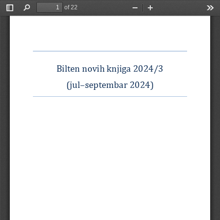
of 22
Toggle
Find
Zoom
Zoom
Too
Sidebar
Out
In
Bilten novih knjiga 2024/3 
(jul
–
septembar 2024)