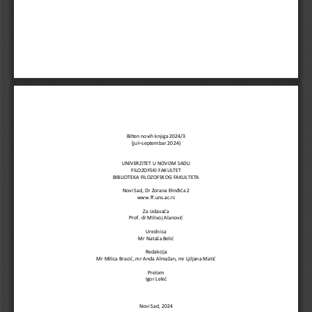
Bilten novih knjiga 2024/
3
(
jul
–
septembar
2024)
UNIVERZITET U NOVOM SADU
FILOZOFSKI FAKULTET
BIBLIOTEKA FILOZOFSKOG FAKULTETA
Novi Sad, Dr Zorana Đinđića 2
www.ff.uns.ac.rs
Za izdavača
Prof. dr
Milivoj Alanović
Urednica
Mr Nataša Belić
Redakcija
Mr Milica Bracić, mr Anda Almažan, mr Ljiljana Matić
Prelom
Igor Lekić
Novi Sad, 2024