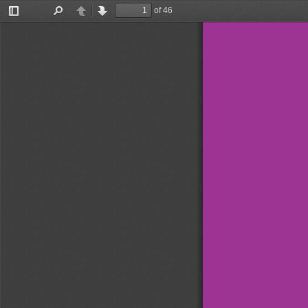
of 46
Toggle
Find
Previous
Next
Sidebar