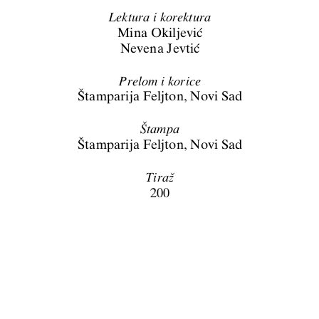
Lektura i korektura
Mina Okiljev
i}
Nevena Jevti
}
Prelom i k
orice
[tampa
rija Fe
ljton, Nov
i Sad
[tam pa
[tampa
rija Fe
ljton, Nov
i Sad
Tira`
200