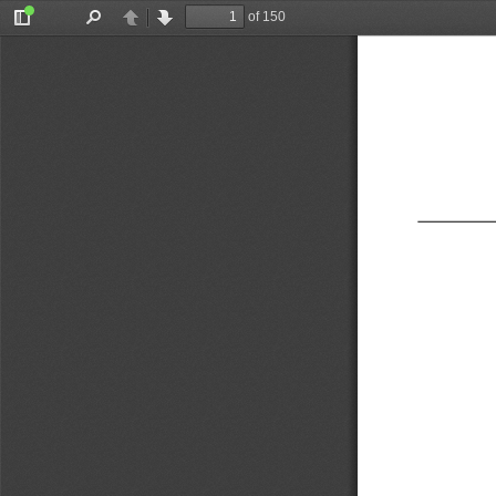
of 150
Toggle
Find
Previous
Next
Sidebar