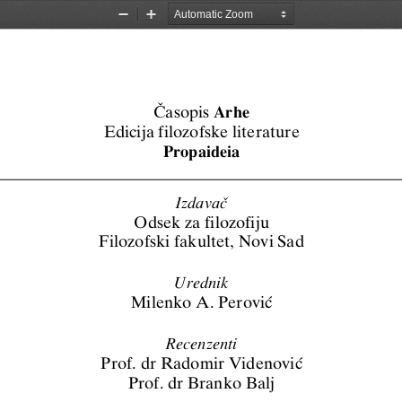
Zoom
Zoom
Out
In
Arhe
^asopi
s 
Edicija 
filozofske 
lit er a
 ture
Prop
aidei
a
Izdava~
Odse
k za fil
ozofiju
Filozofski f
akulte
t, Novi
 Sad
Urednik
Milenko A.
 Perov
i}
Recenzenti
Prof. dr R
adomir
 Videnov
i}
Prof. dr Br
anko Ba
lj