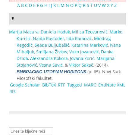
A
B
C
D
E
F
G
H
I
J
K
L
M
N
O
P
Q
R
S
T
U
V
W
X
Y
Z
E
Marija Macura
,
Daniela Hodak
,
Milica Teovanović
,
Marko
Đurišić
,
Naida Rastoder
,
Ilda Ramović
,
Miodrag
Regodić
,
Seada Buljubašić
,
Katarina Marković
,
Ivana
Mihaljuk
,
Smiljana Živkov
,
Vuko Jovanović
,
Danka
Džida
,
Aleksandra Kokora
,
Jovana Zorić
,
Marijana
Stojanović
,
Vesna Savić
, &
Viktor Sakač
. (2014).
(p. 65). Novi Sad:
EMBRACING UTOPIAN HORIZONS
Filozofski fakultet.
Google Scholar
BibTeX
RTF
Tagged
MARC
EndNote XML
RIS
Unesite ključne reči