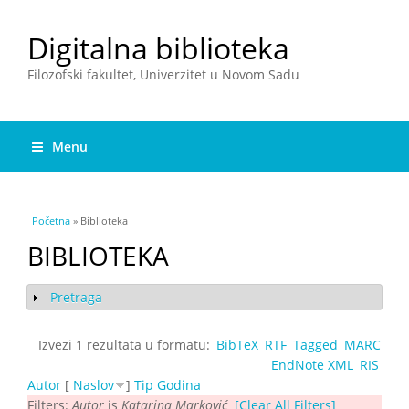
Digitalna biblioteka
Filozofski fakultet, Univerzitet u Novom Sadu
Menu
You are here
Početna
» Biblioteka
BIBLIOTEKA
Pretraga
Show
Izvezi 1 rezultata u formatu:
BibTeX
RTF
Tagged
MARC
EndNote XML
RIS
Autor
[
Naslov
]
Tip
Godina
Filters:
Autor
is
Katarina Marković
[Clear All Filters]