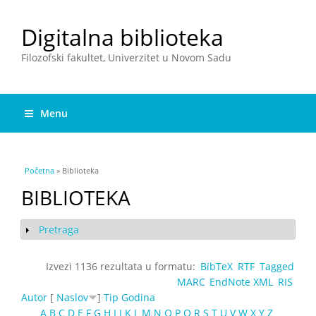
Digitalna biblioteka
Filozofski fakultet, Univerzitet u Novom Sadu
Menu
You are here
Početna
» Biblioteka
BIBLIOTEKA
Pretraga
Show
Izvezi 1136 rezultata u formatu:
BibTeX
RTF
Tagged
MARC
EndNote XML
RIS
Autor
[
Naslov
]
Tip
Godina
A
B
C
D
E
F
G
H
I
J
K
L
M
N
O
P
Q
R
S
T
U
V
W
X
Y
Z