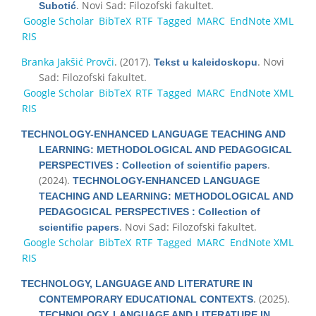
. Novi Sad: Filozofski fakultet.
Subotić
Google Scholar
BibTeX
RTF
Tagged
MARC
EndNote XML
RIS
Branka Jakšić Provči
. (2017).
. Novi
Tekst u kaleidoskopu
Sad: Filozofski fakultet.
Google Scholar
BibTeX
RTF
Tagged
MARC
EndNote XML
RIS
TECHNOLOGY-ENHANCED LANGUAGE TEACHING AND
LEARNING: METHODOLOGICAL AND PEDAGOGICAL
.
PERSPECTIVES : Collection of scientific papers
(2024).
TECHNOLOGY-ENHANCED LANGUAGE
TEACHING AND LEARNING: METHODOLOGICAL AND
PEDAGOGICAL PERSPECTIVES : Collection of
. Novi Sad: Filozofski fakultet.
scientific papers
Google Scholar
BibTeX
RTF
Tagged
MARC
EndNote XML
RIS
TECHNOLOGY, LANGUAGE AND LITERATURE IN
. (2025).
CONTEMPORARY EDUCATIONAL CONTEXTS
TECHNOLOGY, LANGUAGE AND LITERATURE IN