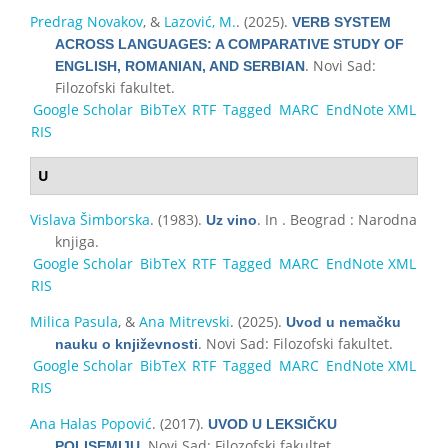
Predrag Novakov
, &
Lazović, M.
. (2025).
VERB SYSTEM
ACROSS LANGUAGES: A COMPARATIVE STUDY OF
. Novi Sad:
ENGLISH, ROMANIAN, AND SERBIAN
Filozofski fakultet.
Google Scholar
BibTeX
RTF
Tagged
MARC
EndNote XML
RIS
U
Vislava Šimborska
. (1983).
. In . Beograd : Narodna
Uz vino
knjiga.
Google Scholar
BibTeX
RTF
Tagged
MARC
EndNote XML
RIS
Milica Pasula
, &
Ana Mitrevski
. (2025).
Uvod u nemačku
. Novi Sad: Filozofski fakultet.
nauku o književnosti
Google Scholar
BibTeX
RTF
Tagged
MARC
EndNote XML
RIS
Ana Halas Popović
. (2017).
UVOD U LEKSIČKU
. Novi Sad: Filozofski fakultet.
POLISEMIJU