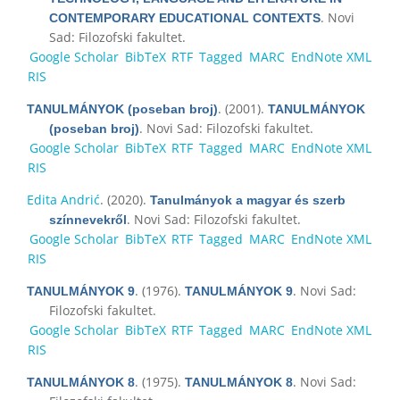
. Novi
CONTEMPORARY EDUCATIONAL CONTEXTS
Sad: Filozofski fakultet.
Google Scholar
BibTeX
RTF
Tagged
MARC
EndNote XML
RIS
. (2001).
TANULMÁNYOK (poseban broj)
TANULMÁNYOK
. Novi Sad: Filozofski fakultet.
(poseban broj)
Google Scholar
BibTeX
RTF
Tagged
MARC
EndNote XML
RIS
Edita Andrić
. (2020).
Tanulmányok a magyar és szerb
. Novi Sad: Filozofski fakultet.
színnevekről
Google Scholar
BibTeX
RTF
Tagged
MARC
EndNote XML
RIS
. (1976).
. Novi Sad:
TANULMÁNYOK 9
TANULMÁNYOK 9
Filozofski fakultet.
Google Scholar
BibTeX
RTF
Tagged
MARC
EndNote XML
RIS
. (1975).
. Novi Sad:
TANULMÁNYOK 8
TANULMÁNYOK 8