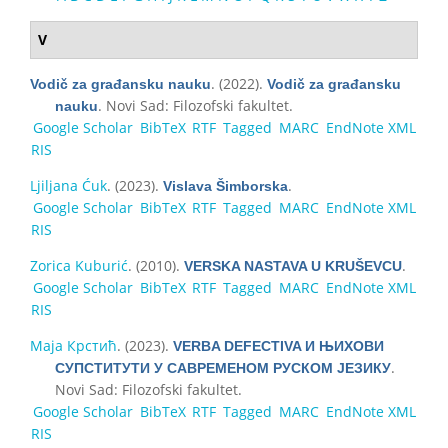
V
. (2022).
Vodič za građansku nauku
Vodič za građansku
. Novi Sad: Filozofski fakultet.
nauku
Google Scholar
BibTeX
RTF
Tagged
MARC
EndNote XML
RIS
Ljilјаnа Ćuk
. (2023).
.
Vislava Šimborska
Google Scholar
BibTeX
RTF
Tagged
MARC
EndNote XML
RIS
Zorica Kuburić
. (2010).
.
VERSKA NASTAVA U KRUŠEVCU
Google Scholar
BibTeX
RTF
Tagged
MARC
EndNote XML
RIS
Маја Крстић
. (2023).
VERBA DEFECTIVA И ЊИХОВИ
.
СУПСТИТУТИ У САВРЕМЕНОМ РУСКОМ ЈЕЗИКУ
Novi Sad: Filozofski fakultet.
Google Scholar
BibTeX
RTF
Tagged
MARC
EndNote XML
RIS