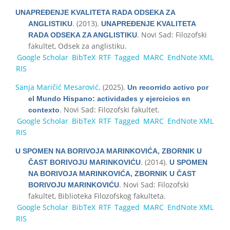
UNAPREĐENJE KVALITETA RADA ODSEKA ZA
. (2013).
ANGLISTIKU
UNAPREĐENJE KVALITETA
. Novi Sad: Filozofski
RADA ODSEKA ZA ANGLISTIKU
fakultet, Odsek za anglistiku.
Google Scholar
BibTeX
RTF
Tagged
MARC
EndNote XML
RIS
Sanja Maričić Mesarović
. (2025).
Un recorrido activo por
el Mundo Hispano: actividades y ejercicios en
. Novi Sad: Filozofski fakultet.
contexto
Google Scholar
BibTeX
RTF
Tagged
MARC
EndNote XML
RIS
U SPOMEN NA BORIVOJA MARINKOVIĆA, ZBORNIK U
. (2014).
ČAST BORIVOJU MARINKOVIĆU
U SPOMEN
NA BORIVOJA MARINKOVIĆA, ZBORNIK U ČAST
. Novi Sad: Filozofski
BORIVOJU MARINKOVIĆU
fakultet, Biblioteka Filozofskog fakulteta.
Google Scholar
BibTeX
RTF
Tagged
MARC
EndNote XML
RIS