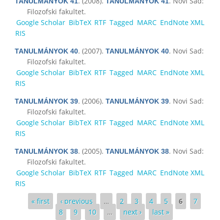
. (2008).
. Novi Sad:
TANULMÁNYOK 41
TANULMÁNYOK 41
Filozofski fakultet.
Google Scholar
BibTeX
RTF
Tagged
MARC
EndNote XML
RIS
. (2007).
. Novi Sad:
TANULMÁNYOK 40
TANULMÁNYOK 40
Filozofski fakultet.
Google Scholar
BibTeX
RTF
Tagged
MARC
EndNote XML
RIS
. (2006).
. Novi Sad:
TANULMÁNYOK 39
TANULMÁNYOK 39
Filozofski fakultet.
Google Scholar
BibTeX
RTF
Tagged
MARC
EndNote XML
RIS
. (2005).
. Novi Sad:
TANULMÁNYOK 38
TANULMÁNYOK 38
Filozofski fakultet.
Google Scholar
BibTeX
RTF
Tagged
MARC
EndNote XML
RIS
Pages
« first
‹ previous
…
2
3
4
5
6
7
8
9
10
…
next ›
last »