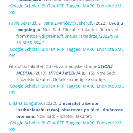
Google Scholar
BibTeX
RTF
Tagged
MARC
EndNote XML
RIS
Pavle Sekeruš
, &
Ivana Živančević-Sekeruš
. (2022).
Uvod u
. Novi Sad: Filozofski fakultet. Retrieved
imagologiju
from
https://digitalna.ff.uns.ac.rs/sadrzaj/2022/978-
86-6065-694-2
Google Scholar
BibTeX
RTF
Tagged
MARC
EndNote XML
RIS
Filozofski fakultet, Odsek za medijske studije
UTICAJ
. (2013).
(p. 16). Novi Sad:
MEDIJA
UTICAJ MEDIJA
Filozofski fakultet, Odsek za medijske studije.
Google Scholar
BibTeX
RTF
Tagged
MARC
EndNote XML
RIS
Biljana Lungulov
. (2022).
Univerzitet u Evropi
Institucionalni razvoj, obrazovnе politikе i društvene
. Novi Sad: Filozofski fakultet.
promene
Google Scholar
BibTeX
RTF
Tagged
MARC
EndNote XML
RIS