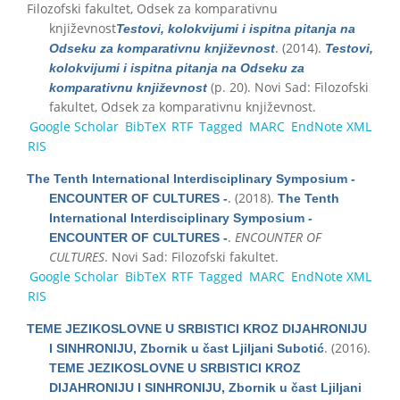
Filozofski fakultet, Odsek za komparativnu
književnost
Testovi, kolokvijumi i ispitna pitanja na
. (2014).
Odseku za komparativnu književnost
Testovi,
kolokvijumi i ispitna pitanja na Odseku za
(p. 20). Novi Sad: Filozofski
komparativnu književnost
fakultet, Odsek za komparativnu književnost.
Google Scholar
BibTeX
RTF
Tagged
MARC
EndNote XML
RIS
The Tenth International Interdisciplinary Symposium -
. (2018).
ENCOUNTER OF CULTURES -
The Tenth
International Interdisciplinary Symposium -
.
ENCOUNTER OF
ENCOUNTER OF CULTURES -
CULTURES
. Novi Sad: Filozofski fakultet.
Google Scholar
BibTeX
RTF
Tagged
MARC
EndNote XML
RIS
TEME JEZIKOSLOVNE U SRBISTICI KROZ DIJAHRONIJU
. (2016).
I SINHRONIJU, Zbornik u čast Ljiljani Subotić
TEME JEZIKOSLOVNE U SRBISTICI KROZ
DIJAHRONIJU I SINHRONIJU, Zbornik u čast Ljiljani