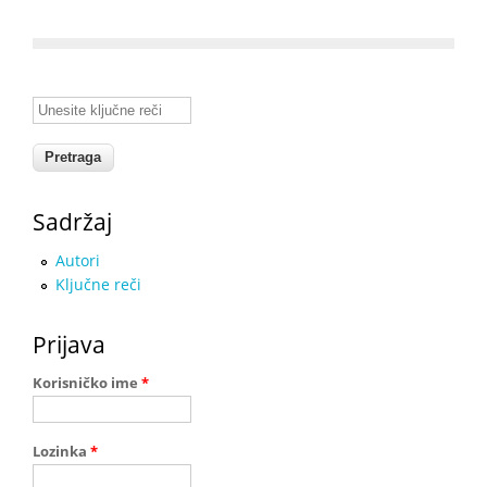
Unesite ključne reči
Sadržaj
Autori
Ključne reči
Prijava
Korisničko ime
*
Lozinka
*