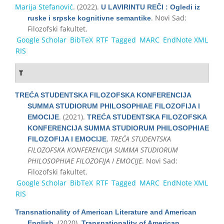
Marija Stefanović
. (2022).
U LAVIRINTU REČI : Ogledi iz
. Novi Sad:
ruske i srpske kognitivne semantike
Filozofski fakultet.
Google Scholar
BibTeX
RTF
Tagged
MARC
EndNote XML
RIS
T
TREĆA STUDENTSKA FILOZOFSKA KONFERENCIJA
SUMMA STUDIORUM PHILOSOPHIAE FILOZOFIJA I
. (2021).
EMOCIJE
TREĆA STUDENTSKA FILOZOFSKA
KONFERENCIJA SUMMA STUDIORUM PHILOSOPHIAE
.
TREĆA STUDENTSKA
FILOZOFIJA I EMOCIJE
FILOZOFSKA KONFERENCIJA SUMMA STUDIORUM
PHILOSOPHIAE FILOZOFIJA I EMOCIJE
. Novi Sad:
Filozofski fakultet.
Google Scholar
BibTeX
RTF
Tagged
MARC
EndNote XML
RIS
Transnationality of American Literature and American
. (2020).
English
Transnationality of American