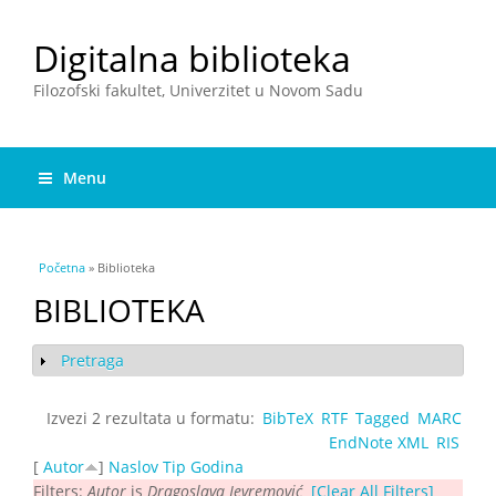
Digitalna biblioteka
Filozofski fakultet, Univerzitet u Novom Sadu
Menu
You are here
Početna
» Biblioteka
BIBLIOTEKA
Pretraga
Show
Izvezi 2 rezultata u formatu:
BibTeX
RTF
Tagged
MARC
EndNote XML
RIS
[
Autor
]
Naslov
Tip
Godina
Filters:
Autor
is
Dragoslava Jevremović
[Clear All Filters]