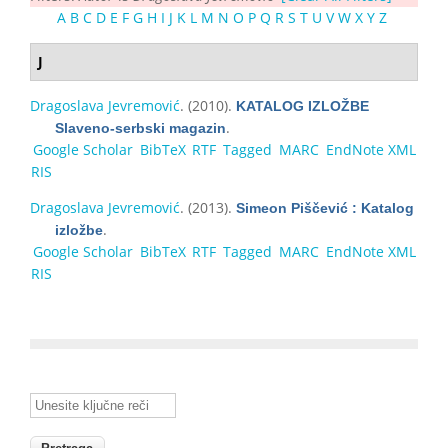
A
B
C
D
E
F
G
H
I
J
K
L
M
N
O
P
Q
R
S
T
U
V
W
X
Y
Z
J
Dragoslava Jevremović
. (2010).
KATALOG IZLOŽBE
.
Slaveno-serbski magazin
Google Scholar
BibTeX
RTF
Tagged
MARC
EndNote XML
RIS
Dragoslava Jevremović
. (2013).
Simeon Piščević : Katalog
.
izložbe
Google Scholar
BibTeX
RTF
Tagged
MARC
EndNote XML
RIS
Unesite ključne reči