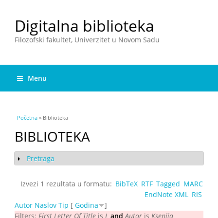
Digitalna biblioteka
Filozofski fakultet, Univerzitet u Novom Sadu
Menu
You are here
Početna
» Biblioteka
BIBLIOTEKA
Pretraga
Show
Izvezi 1 rezultata u formatu:
BibTeX
RTF
Tagged
MARC
EndNote XML
RIS
Autor
Naslov
Tip
[
Godina
]
Filters:
First Letter Of Title
is
L
and
Autor
is
Ksenija