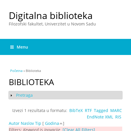
Digitalna biblioteka
Filozofski fakultet, Univerzitet u Novom Sadu
Menu
You are here
Početna
» Biblioteka
BIBLIOTEKA
Pretraga
Show
Izvezi 1 rezultata u formatu:
BibTeX
RTF
Tagged
MARC
EndNote XML
RIS
Autor
Naslov
Tip
[
Godina
]
Filters:
Keyword
is
Inovacije
[Clear All Filters]