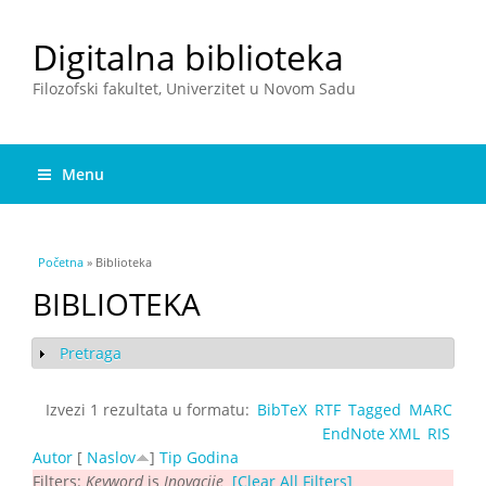
Digitalna biblioteka
Filozofski fakultet, Univerzitet u Novom Sadu
Menu
You are here
Početna
» Biblioteka
BIBLIOTEKA
Pretraga
Show
Izvezi 1 rezultata u formatu:
BibTeX
RTF
Tagged
MARC
EndNote XML
RIS
Autor
[
Naslov
]
Tip
Godina
Filters:
Keyword
is
Inovacije
[Clear All Filters]