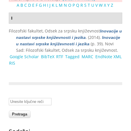
A
B
C
D
E
F
G
H
I
J
K
L
M
N
O
P
Q
R
S
T
U
V
W
X
Y
Z
I
Filozofski fakultet, Odsek za srpsku književnost
Inovacije u
. (2014).
nastavi srpske književnosti i jezika
Inovacije
(p. 39). Novi
u nastavi srpske književnosti i jezika
Sad: Filozofski fakultet, Odsek za srpsku književnost.
Google Scholar
BibTeX
RTF
Tagged
MARC
EndNote XML
RIS
Unesite ključne reči