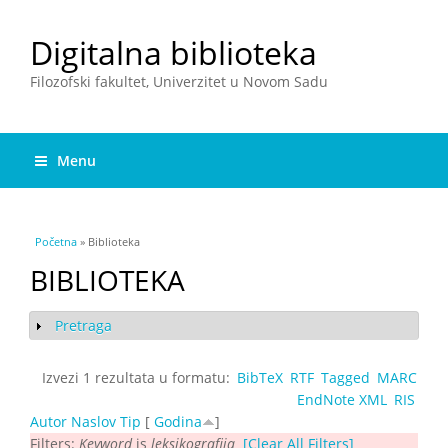
Digitalna biblioteka
Filozofski fakultet, Univerzitet u Novom Sadu
Menu
You are here
Početna
» Biblioteka
BIBLIOTEKA
Pretraga
Show
Izvezi 1 rezultata u formatu:
BibTeX
RTF
Tagged
MARC
EndNote XML
RIS
Autor
Naslov
Tip
[
Godina
]
Filters:
Keyword
is
leksikografija
[Clear All Filters]