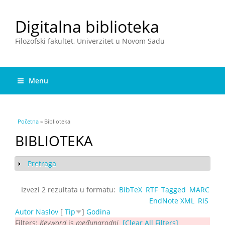
Digitalna biblioteka
Filozofski fakultet, Univerzitet u Novom Sadu
Menu
You are here
Početna
» Biblioteka
BIBLIOTEKA
Pretraga
Show
Izvezi 2 rezultata u formatu:
BibTeX
RTF
Tagged
MARC
EndNote XML
RIS
Autor
Naslov
[
Tip
]
Godina
Filters:
Keyword
is
međunarodni
[Clear All Filters]