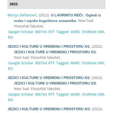
2022
Marija Stefanović
. (2022).
U LAVIRINTU REČI : Ogledi iz
. Novi Sad:
ruske i srpske kognitivne semantike
Filozofski fakultet.
Google Scholar
BibTeX
RTF
Tagged
MARC
EndNote XML
RIS
. (2022).
ЈЕZICI I KULТURЕ U VRЕМЕNU I PRОSТОRU X/1
.
ЈЕZICI I KULТURЕ U VRЕМЕNU I PRОSТОRU X/1
Novi Sad: Filozofski fakultet.
Google Scholar
BibTeX
RTF
Tagged
MARC
EndNote XML
RIS
. (2022).
ЈЕZICI I KULТURЕ U VRЕМЕNU I PRОSТОRU X/2
.
ЈЕZICI I KULТURЕ U VRЕМЕNU I PRОSТОRU X/2
Novi Sad: Filozofski fakultet.
Google Scholar
BibTeX
RTF
Tagged
MARC
EndNote XML
RIS
. (2022).
ЈЕZICI I KULТURЕ U VRЕМЕNU I PRОSТОRU X/3