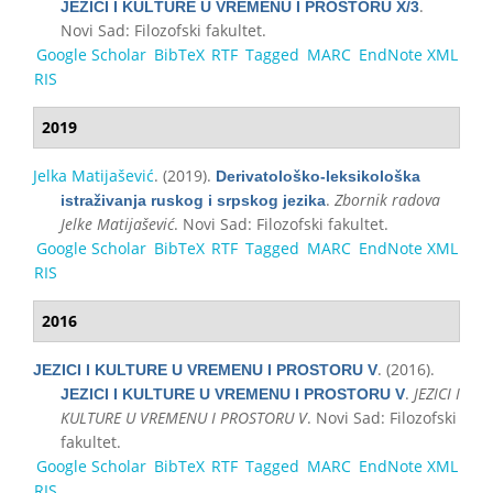
.
ЈЕZICI I KULТURЕ U VRЕМЕNU I PRОSТОRU X/3
Novi Sad: Filozofski fakultet.
Google Scholar
BibTeX
RTF
Tagged
MARC
EndNote XML
RIS
2019
Jelka Matijašević
. (2019).
Derivatološko-leksikološka
.
Zbornik radova
istraživanja ruskog i srpskog jezika
Jelke Matijašević
. Novi Sad: Filozofski fakultet.
Google Scholar
BibTeX
RTF
Tagged
MARC
EndNote XML
RIS
2016
. (2016).
JEZICI I KULTURE U VREMENU I PROSTORU V
.
JEZICI I
JEZICI I KULTURE U VREMENU I PROSTORU V
KULTURE U VREMENU I PROSTORU V
. Novi Sad: Filozofski
fakultet.
Google Scholar
BibTeX
RTF
Tagged
MARC
EndNote XML
RIS