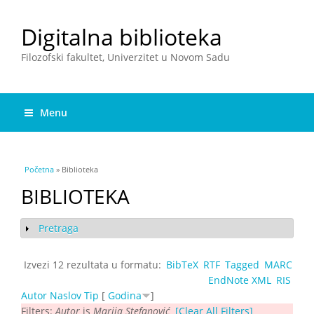
Digitalna biblioteka
Filozofski fakultet, Univerzitet u Novom Sadu
Menu
You are here
Početna
» Biblioteka
BIBLIOTEKA
Pretraga
Show
Izvezi 12 rezultata u formatu:
BibTeX
RTF
Tagged
MARC
EndNote XML
RIS
Autor
Naslov
Tip
[
Godina
]
Filters:
Autor
is
Marija Stefanović
[Clear All Filters]