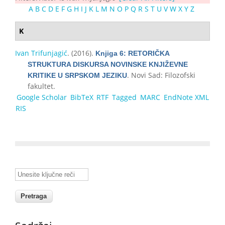
A
B
C
D
E
F
G
H
I
J
K
L
M
N
O
P
Q
R
S
T
U
V
W
X
Y
Z
K
Ivan Trifunjagić
. (2016).
Knjiga 6: RETORIČKA
STRUKTURA DISKURSA NOVINSKE KNJIŽEVNE
. Novi Sad: Filozofski
KRITIKE U SRPSKOM JEZIKU
fakultet.
Google Scholar
BibTeX
RTF
Tagged
MARC
EndNote XML
RIS
Unesite ključne reči