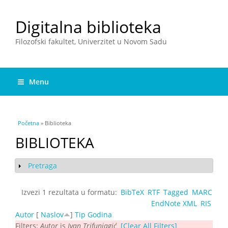
Digitalna biblioteka
Filozofski fakultet, Univerzitet u Novom Sadu
Menu
You are here
Početna
» Biblioteka
BIBLIOTEKA
Pretraga
Show
Izvezi 1 rezultata u formatu:
BibTeX
RTF
Tagged
MARC
EndNote XML
RIS
Autor
[
Naslov
]
Tip
Godina
Filters:
Autor
is
Ivan Trifunjagić
[Clear All Filters]