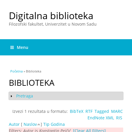
Digitalna biblioteka
Filozofski fakultet, Univerzitet u Novom Sadu
Menu
You are here
Početna
» Biblioteka
BIBLIOTEKA
Pretraga
Show
Izvezi 1 rezultata u formatu:
BibTeX
RTF
Tagged
MARC
EndNote XML
RIS
Autor
[
Naslov
]
Tip
Godina
Filters:
Autor
is
Konstantin Peičić
[Clear All Filters]