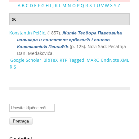
A
B
C
D
E
F
G
H
I
J
K
L
M
N
O
P
Q
R
S
T
U
V
W
X
Y
Z
Ж
Konstantin Peičić
. (1857).
Житіе Теодора Павловића
новинара и списателя србскогЪ / списао
(p. 125). Novi Sad: Pečatnja
КонстантінЪ ПеичићЪ
Dan. Medakovića.
Google Scholar
BibTeX
RTF
Tagged
MARC
EndNote XML
RIS
Unesite ključne reči