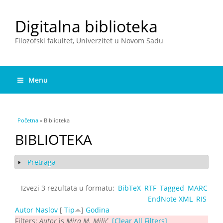
Digitalna biblioteka
Filozofski fakultet, Univerzitet u Novom Sadu
Menu
You are here
Početna
» Biblioteka
BIBLIOTEKA
Pretraga
Show
Izvezi 3 rezultata u formatu:
BibTeX
RTF
Tagged
MARC
EndNote XML
RIS
Autor
Naslov
[
Tip
]
Godina
Filters:
Autor
is
Mira M. Milić
[Clear All Filters]