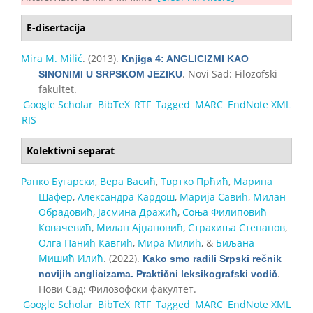
E-disertacija
Mira M. Milić
. (2013).
Knjiga 4: ANGLICIZMI KAO
. Novi Sad: Filozofski
SINONIMI U SRPSKOM JEZIKU
fakultet.
Google Scholar
BibTeX
RTF
Tagged
MARC
EndNote XML
RIS
Kolektivni separat
Ранко Бугарски
,
Вера Васић
,
Твртко Прћић
,
Марина
Шафер
,
Александра Кардош
,
Марија Савић
,
Милан
Обрадовић
,
Јасмина Дражић
,
Соња Филиповић
Ковачевић
,
Милан Ајџановић
,
Страхиња Степанов
,
Олга Панић Кавгић
,
Мира Милић
, &
Биљана
Мишић Илић
. (2022).
Kako smo radili Srpski rečnik
.
novijih anglicizama. Praktični leksikografski vodič
Нови Сад: Филозофски факултет.
Google Scholar
BibTeX
RTF
Tagged
MARC
EndNote XML