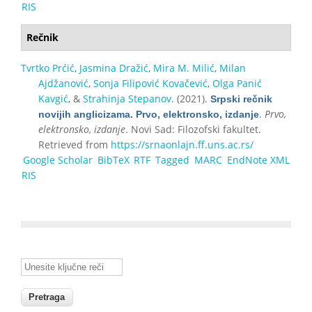
RIS
Rečnik
Tvrtko Prćić
,
Jasmina Dražić
,
Mira M. Milić
,
Milan
Ajdžanović
,
Sonja Filipović Kovačević
,
Olga Panić
Kavgić
, &
Strahinja Stepanov
. (2021).
Srpski rečnik
.
Prvo,
novijih anglicizama. Prvo, elektronsko, izdanje
elektronsko, izdanje
. Novi Sad: Filozofski fakultet.
Retrieved from
https://srnaonlajn.ff.uns.ac.rs/
Google Scholar
BibTeX
RTF
Tagged
MARC
EndNote XML
RIS
Unesite ključne reči