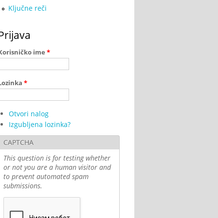
Ključne reči
Prijava
Korisničko ime
*
Lozinka
*
Otvori nalog
Izgubljena lozinka?
CAPTCHA
This question is for testing whether
or not you are a human visitor and
to prevent automated spam
submissions.