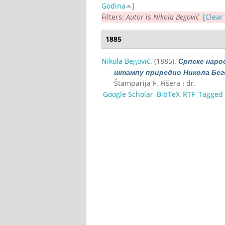
Godina
]
Filters:
Autor
is
Nikola Begović
[Clear 
1885
Nikola Begović
. (1885).
Српске народн
штампу приредио Никола Бег
Štamparija F. Fišera i dr.
Google Scholar
BibTeX
RTF
Tagged