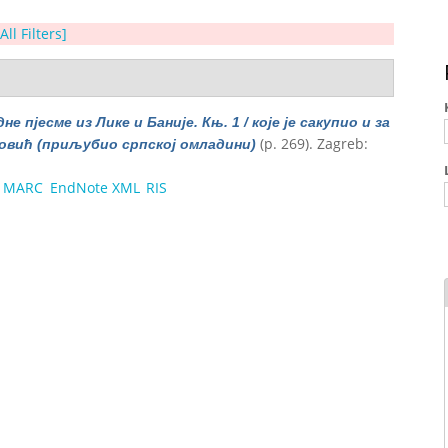
All Filters]
е пјесме из Лике и Баније. Књ. 1 / које је сакупио и за
(p. 269). Zagreb:
овић (приљубио српској омладини)
MARC
EndNote XML
RIS