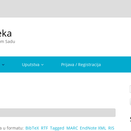
eka
vom Sadu
a
Uputstva
Prijava / Registracija
ta u formatu:
BibTeX
RTF
Tagged
MARC
EndNote XML
RIS