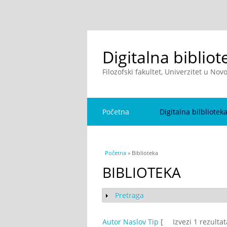
Digitalna bibliot
Filozofski fakultet, Univerzitet u No
Početna
Digitalna bilbliotek
You are here
Početna
» Biblioteka
BIBLIOTEKA
Pretraga
Show
Autor
Naslov
Tip
[
Izvezi 1 rezulta