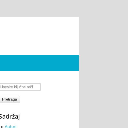
Unesite ključne reči
Sadržaj
Autori