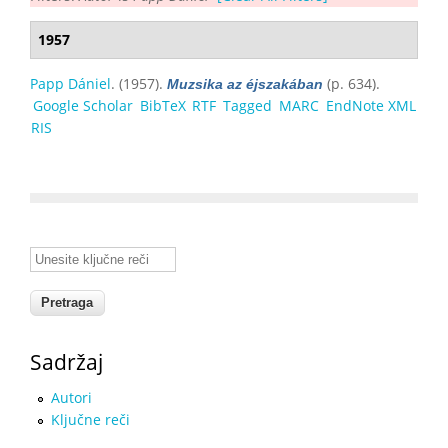
1957
Papp Dániel
. (1957).
(p. 634).
Muzsika az éjszakában
Google Scholar
BibTeX
RTF
Tagged
MARC
EndNote XML
RIS
Unesite ključne reči
Sadržaj
Autori
Ključne reči