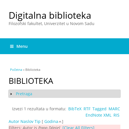
Digitalna biblioteka
Filozofski fakultet, Univerzitet u Novom Sadu
Menu
You are here
Početna
» Biblioteka
BIBLIOTEKA
Pretraga
Show
Izvezi 1 rezultata u formatu:
BibTeX
RTF
Tagged
MARC
EndNote XML
RIS
Autor
Naslov
Tip
[
Godina
]
Filters:
Autor
is
Papp Dániel
[Clear All Filters]