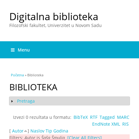
Digitalna biblioteka
Filozofski fakultet, Univerzitet u Novom Sadu
Menu
You are here
Početna
» Biblioteka
BIBLIOTEKA
Pretraga
Show
Izvezi 0 rezultata u formatu:
BibTeX
RTF
Tagged
MARC
EndNote XML
RIS
[
Autor
]
Naslov
Tip
Godina
Filters:
Autor
is
Šaša Šmulja
[Clear All Filters]