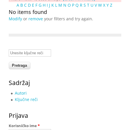
A
B
C
D
E
F
G
H
I
J
K
L
M
N
O
P
Q
R
S
T
U
V
W
X
Y
Z
No items found
Modify
or
remove
your filters and try again.
Unesite ključne reči
Sadržaj
Autori
Ključne reči
Prijava
Korisničko ime
*