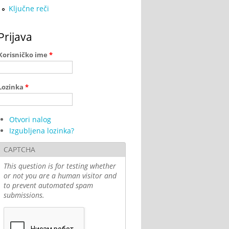
Ključne reči
Prijava
Korisničko ime
*
Lozinka
*
Otvori nalog
Izgubljena lozinka?
CAPTCHA
This question is for testing whether
or not you are a human visitor and
to prevent automated spam
submissions.