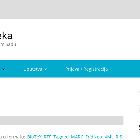
eka
vom Sadu
a
Uputstva
Prijava / Registracija
ta u formatu:
BibTeX
RTF
Tagged
MARC
EndNote XML
RIS