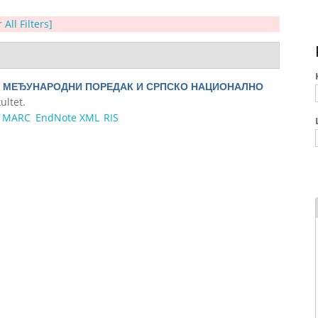
 All Filters]
.
МЕЂУНАРОДНИ ПОРЕДАК И СРПСКО НАЦИОНАЛНО
ultet.
MARC
EndNote XML
RIS