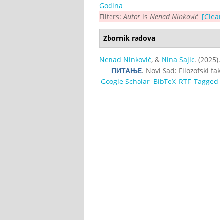
Godina
Filters:
Autor
is
Nenad Ninković
[Clear
Zbornik radova
Nenad Ninković
, &
Nina Sajić
. (2025)
. Novi Sad: Filozofski fak
ПИТАЊЕ
Google Scholar
BibTeX
RTF
Tagged