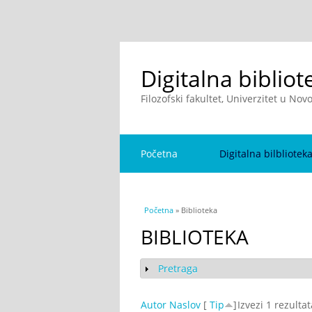
Digitalna bibliot
Filozofski fakultet, Univerzitet u No
Početna
Digitalna bilbliotek
You are here
Početna
» Biblioteka
BIBLIOTEKA
Pretraga
Show
Autor
Naslov
[
Tip
]
Izvezi 1 rezulta