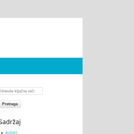
Unesite ključne reči
Sadržaj
Autori