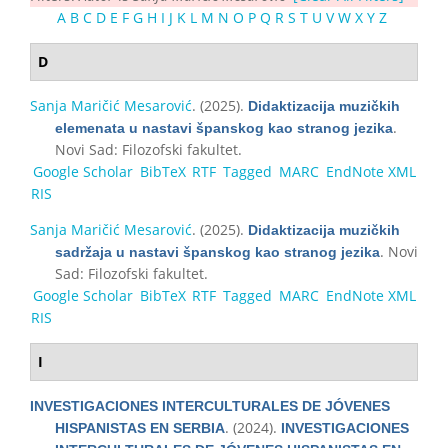
A
B
C
D
E
F
G
H
I
J
K
L
M
N
O
P
Q
R
S
T
U
V
W
X
Y
Z
D
Sanja Maričić Mesarović
. (2025).
Didaktizacija muzičkih
.
elemenata u nastavi španskog kao stranog jezika
Novi Sad: Filozofski fakultet.
Google Scholar
BibTeX
RTF
Tagged
MARC
EndNote XML
RIS
Sanja Maričić Mesarović
. (2025).
Didaktizacija muzičkih
. Novi
sadržaja u nastavi španskog kao stranog jezika
Sad: Filozofski fakultet.
Google Scholar
BibTeX
RTF
Tagged
MARC
EndNote XML
RIS
I
INVESTIGACIONES INTERCULTURALES DE JÓVENES
. (2024).
HISPANISTAS EN SERBIA
INVESTIGACIONES