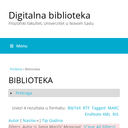
Digitalna biblioteka
Filozofski fakultet, Univerzitet u Novom Sadu
Menu
You are here
Početna
» Biblioteka
BIBLIOTEKA
Pretraga
Show
Izvezi 4 rezultata u formatu:
BibTeX
RTF
Tagged
MARC
EndNote XML
RIS
Autor
[
Naslov
]
Tip
Godina
Filters:
Autor
is
Sanja Maričić Mesarović
[Clear All Filters]