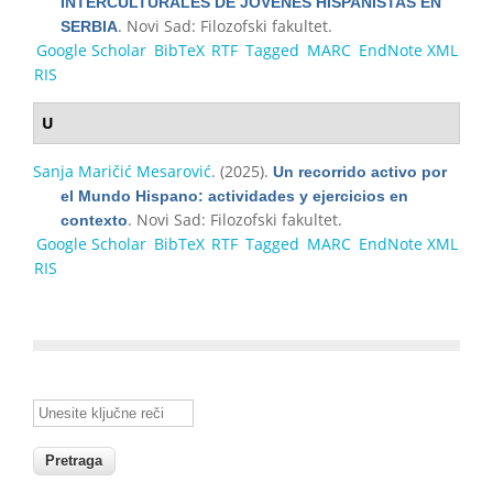
INTERCULTURALES DE JÓVENES HISPANISTAS EN
. Novi Sad: Filozofski fakultet.
SERBIA
Google Scholar
BibTeX
RTF
Tagged
MARC
EndNote XML
RIS
U
Sanja Maričić Mesarović
. (2025).
Un recorrido activo por
el Mundo Hispano: actividades y ejercicios en
. Novi Sad: Filozofski fakultet.
contexto
Google Scholar
BibTeX
RTF
Tagged
MARC
EndNote XML
RIS
Unesite ključne reči