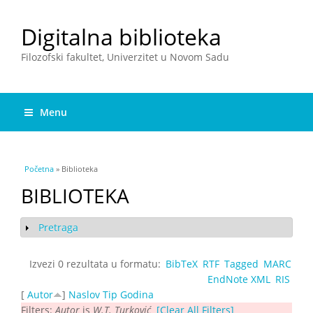
Digitalna biblioteka
Filozofski fakultet, Univerzitet u Novom Sadu
Menu
You are here
Početna
» Biblioteka
BIBLIOTEKA
Pretraga
Show
Izvezi 0 rezultata u formatu:
BibTeX
RTF
Tagged
MARC
EndNote XML
RIS
[
Autor
]
Naslov
Tip
Godina
Filters:
Autor
is
W.T. Turković
[Clear All Filters]