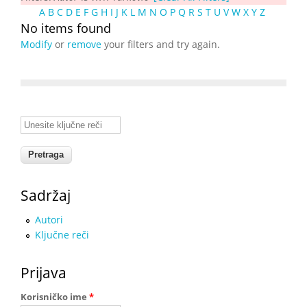
A
B
C
D
E
F
G
H
I
J
K
L
M
N
O
P
Q
R
S
T
U
V
W
X
Y
Z
No items found
Modify
or
remove
your filters and try again.
Unesite ključne reči
Sadržaj
Autori
Ključne reči
Prijava
Korisničko ime
*