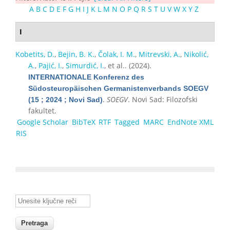
A
B
C
D
E
F
G
H
I
J
K
L
M
N
O
P
Q
R
S
T
U
V
W
X
Y
Z
I
Kobetits, D.
,
Bejin, B. K.
,
Čolak, I. M.
,
Mitrevski, A.
,
Nikolić,
A.
,
Pajić, I.
,
Simurdić, I.
, et al.
. (2024).
INTERNATIONALE Konferenz des
Südosteuropäischen Germanistenverbands SOEGV
.
SOEGV
. Novi Sad: Filozofski
(15 ; 2024 ; Novi Sad)
fakultet.
Google Scholar
BibTeX
RTF
Tagged
MARC
EndNote XML
RIS
Unesite ključne reči