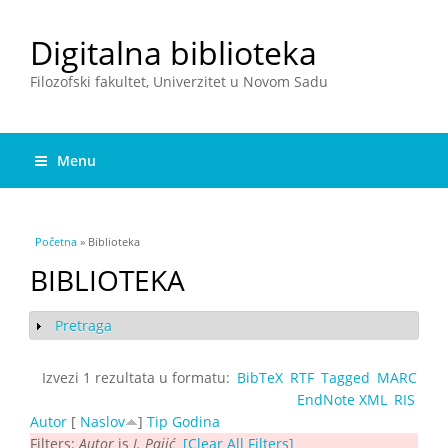
Digitalna biblioteka
Filozofski fakultet, Univerzitet u Novom Sadu
Menu
You are here
Početna
» Biblioteka
BIBLIOTEKA
Pretraga
Show
Izvezi 1 rezultata u formatu:
BibTeX
RTF
Tagged
MARC
EndNote XML
RIS
Autor
[
Naslov
]
Tip
Godina
Filters:
Autor
is
I. Pajić
[Clear All Filters]