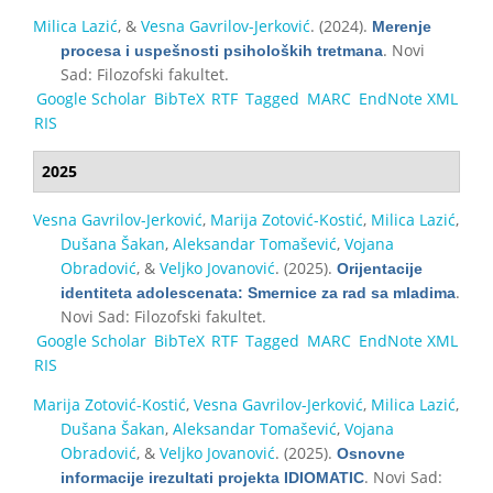
Milica Lazić
, &
Vesna Gavrilov-Jerković
. (2024).
Merenje
. Novi
procesa i uspešnosti psiholoških tretmana
Sad: Filozofski fakultet.
Google Scholar
BibTeX
RTF
Tagged
MARC
EndNote XML
RIS
2025
Vesna Gavrilov-Jerković
,
Marija Zotović-Kostić
,
Milica Lazić
,
Dušana Šakan
,
Aleksandar Tomašević
,
Vojana
Obradović
, &
Veljko Jovanović
. (2025).
Orijentacije
.
identiteta adolescenata: Smernice za rad sa mladima
Novi Sad: Filozofski fakultet.
Google Scholar
BibTeX
RTF
Tagged
MARC
EndNote XML
RIS
Marija Zotović-Kostić
,
Vesna Gavrilov-Jerković
,
Milica Lazić
,
Dušana Šakan
,
Aleksandar Tomašević
,
Vojana
Obradović
, &
Veljko Jovanović
. (2025).
Osnovne
. Novi Sad:
informacije irezultati projekta IDIOMATIC