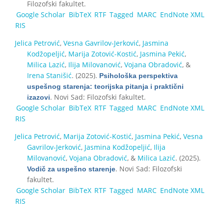
Filozofski fakultet.
Google Scholar
BibTeX
RTF
Tagged
MARC
EndNote XML
RIS
Jelica Petrović
,
Vesna Gavrilov-Jerković
,
Jasmina
Kodžopeljić
,
Marija Zotović-Kostić
,
Jasmina Pekić
,
Milica Lazić
,
Ilija Milovanović
,
Vojana Obradović
, &
Irena Stanišić
. (2025).
Psihološka perspektiva
uspešnog starenja: teorijska pitanja i praktični
. Novi Sad: Filozofski fakultet.
izazovi
Google Scholar
BibTeX
RTF
Tagged
MARC
EndNote XML
RIS
Jelica Petrović
,
Marija Zotović-Kostić
,
Jasmina Pekić
,
Vesna
Gavrilov-Jerković
,
Jasmina Kodžopeljić
,
Ilija
Milovanović
,
Vojana Obradović
, &
Milica Lazić
. (2025).
. Novi Sad: Filozofski
Vodič za uspešno starenje
fakultet.
Google Scholar
BibTeX
RTF
Tagged
MARC
EndNote XML
RIS