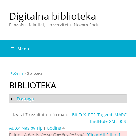
Digitalna biblioteka
Filozofski fakultet, Univerzitet u Novom Sadu
Menu
You are here
Početna
» Biblioteka
BIBLIOTEKA
Pretraga
Show
Izvezi 7 rezultata u formatu:
BibTeX
RTF
Tagged
MARC
EndNote XML
RIS
Autor
Naslov
Tip
[
Godina
]
Filters:
Autor
is
Vesna Gavrilov-Jerković
[Clear All Filters]