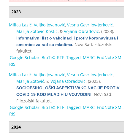
2023
Milica Lazić
,
Veljko Jovanović
,
Vesna Gavrilov-Jerković
,
Marija Zotović-Kostić
, &
Vojana Obradović
. (2023).
Informativni list o vakcinaciji protiv koronavirusa i
. Novi Sad: Filozofski
smernice za rad sa mladima
fakultet.
Google Scholar
BibTeX
RTF
Tagged
MARC
EndNote XML
RIS
Milica Lazić
,
Veljko Jovanović
,
Vesna Gavrilov-Jerković
,
Marija Zotović
, &
Vojana Obradović
. (2023).
SOCIOPSIHOLOŠKI ASPEKTI VAKCINACIJE PROTIV
. Novi Sad:
COVID-19 KOD MLADIH U VOJVODINI
Filozofski fakultet.
Google Scholar
BibTeX
RTF
Tagged
MARC
EndNote XML
RIS
2024