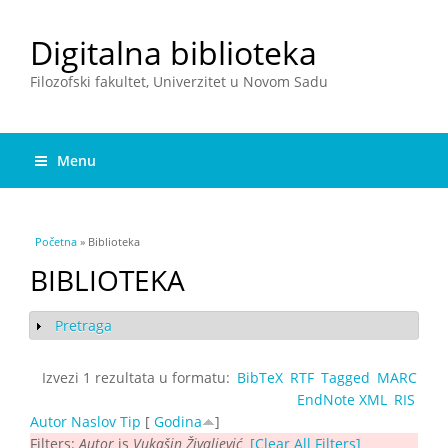
Digitalna biblioteka
Filozofski fakultet, Univerzitet u Novom Sadu
Menu
You are here
Početna
» Biblioteka
BIBLIOTEKA
Pretraga
Show
Izvezi 1 rezultata u formatu:
BibTeX
RTF
Tagged
MARC
EndNote XML
RIS
Autor
Naslov
Tip
[
Godina
]
Filters:
Autor
is
Vukašin Živalјević
[Clear All Filters]