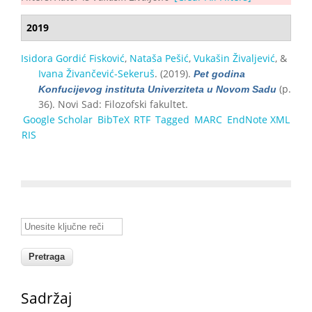
2019
Isidora Gordić Fisković
,
Nataša Pešić
,
Vukašin Živalјević
, &
Ivana Živančević-Sekeruš
. (2019).
Pet godina
(p.
Konfucijevog instituta Univerziteta u Novom Sadu
36). Novi Sad: Filozofski fakultet.
Google Scholar
BibTeX
RTF
Tagged
MARC
EndNote XML
RIS
Unesite ključne reči
Sadržaj