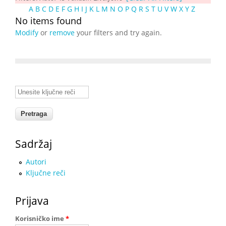
A
B
C
D
E
F
G
H
I
J
K
L
M
N
O
P
Q
R
S
T
U
V
W
X
Y
Z
No items found
Modify
or
remove
your filters and try again.
Unesite ključne reči
Sadržaj
Autori
Ključne reči
Prijava
Korisničko ime
*