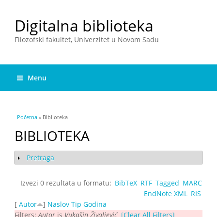
Digitalna biblioteka
Filozofski fakultet, Univerzitet u Novom Sadu
Menu
You are here
Početna
» Biblioteka
BIBLIOTEKA
Pretraga
Show
Izvezi 0 rezultata u formatu:
BibTeX
RTF
Tagged
MARC
EndNote XML
RIS
[
Autor
]
Naslov
Tip
Godina
Filters:
Autor
is
Vukašin Živalјević
[Clear All Filters]