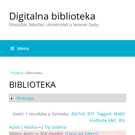
Digitalna biblioteka
Filozofski fakultet, Univerzitet u Novom Sadu
Menu
You are here
Početna
» Biblioteka
BIBLIOTEKA
Pretraga
Show
Izvezi 1 rezultata u formatu:
BibTeX
RTF
Tagged
MARC
EndNote XML
RIS
Autor
[
Naslov
]
Tip
Godina
Filters:
Autor
is
Žolt Papišta
[Clear All Filters]