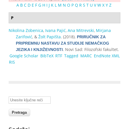
A
B
C
D
E
F
G
H
I
J
K
L
M
N
O
P
Q
R
S
T
U
V
W
X
Y
Z
P
Nikolina Zobenica
,
Ivana Pajić
,
Ana Mitrevski
,
Mirjana
Zarifović
, &
Žolt Papišta
. (2018).
PRIRUČNIK ZA
PRIPREMNU NASTAVU ZA STUDIJE NEMAČKOG
. Novi Sad: Filozofski fakultet.
JEZIKA I KNJIŽEVNOSTI
Google Scholar
BibTeX
RTF
Tagged
MARC
EndNote XML
RIS
Unesite ključne reči