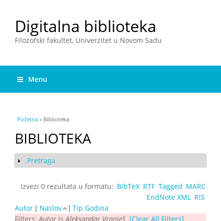
Digitalna biblioteka
Filozofski fakultet, Univerzitet u Novom Sadu
Menu
You are here
Početna
» Biblioteka
BIBLIOTEKA
Pretraga
Show
Izvezi 0 rezultata u formatu:
BibTeX
RTF
Tagged
MARC
EndNote XML
RIS
Autor
[
Naslov
]
Tip
Godina
Filters:
Autor
is
Aleksandar Vranješ
[Clear All Filters]