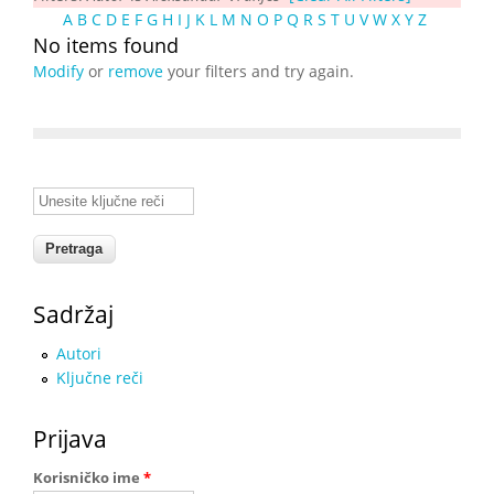
A
B
C
D
E
F
G
H
I
J
K
L
M
N
O
P
Q
R
S
T
U
V
W
X
Y
Z
No items found
Modify
or
remove
your filters and try again.
Unesite ključne reči
Sadržaj
Autori
Ključne reči
Prijava
Korisničko ime
*