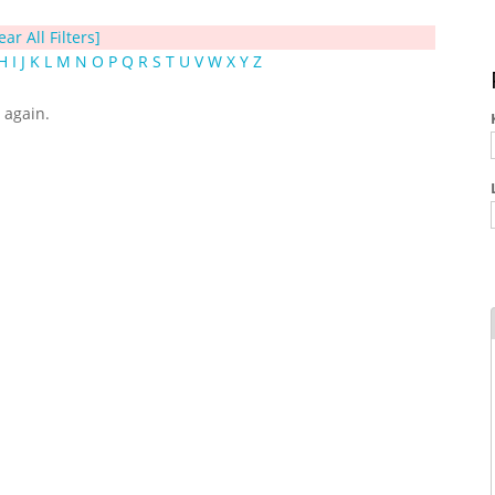
ear All Filters]
H
I
J
K
L
M
N
O
P
Q
R
S
T
U
V
W
X
Y
Z
y again.