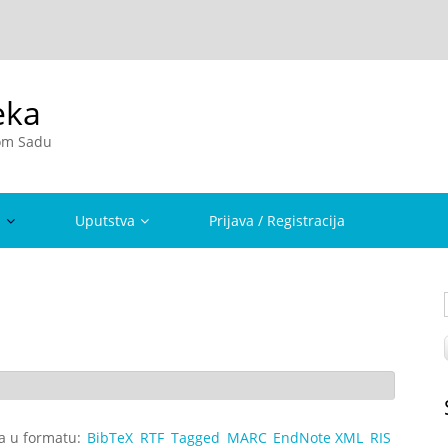
eka
vom Sadu
a
Uputstva
Prijava / Registracija
ta u formatu:
BibTeX
RTF
Tagged
MARC
EndNote XML
RIS