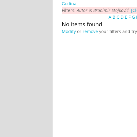
Godina
Filters:
Autor
is
Branimir Stojković
[Cl
A
B
C
D
E
F
G
No items found
Modify
or
remove
your filters and tr