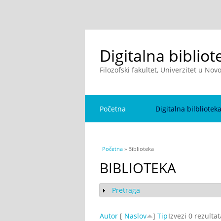
Digitalna bibliot
Filozofski fakultet, Univerzitet u No
Početna
Digitalna bilbliotek
You are here
Početna
» Biblioteka
BIBLIOTEKA
Pretraga
Show
Autor
[
Naslov
]
Tip
Izvezi 0 rezulta