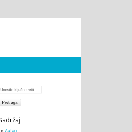
Unesite ključne reči
Sadržaj
Autori