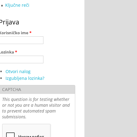
Ključne reči
Prijava
Korisničko ime
*
Lozinka
*
Otvori nalog
Izgubljena lozinka?
CAPTCHA
This question is for testing whether
or not you are a human visitor and
to prevent automated spam
submissions.