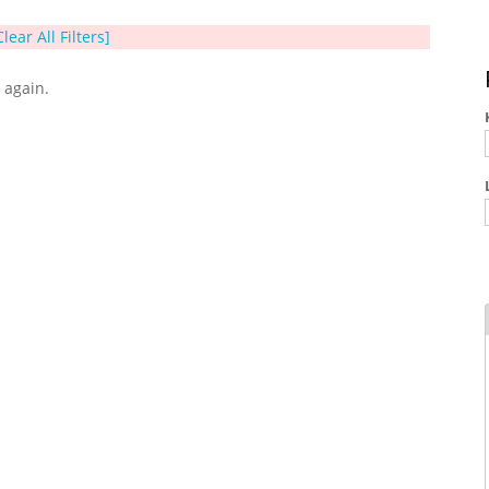
Clear All Filters]
y again.