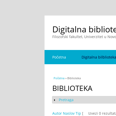
Digitalna bibliot
Filozofski fakultet, Univerzitet u No
Početna
Digitalna bilbliotek
You are here
Početna
» Biblioteka
BIBLIOTEKA
Pretraga
Show
Autor
Naslov
Tip
[
Izvezi 0 rezulta