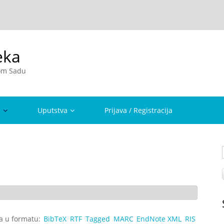
eka
vom Sadu
a
Uputstva
Prijava / Registracija
ta u formatu:
BibTeX
RTF
Tagged
MARC
EndNote XML
RIS