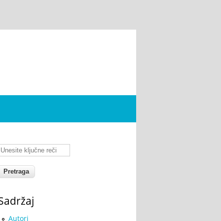
Unesite ključne reči
Sadržaj
Autori