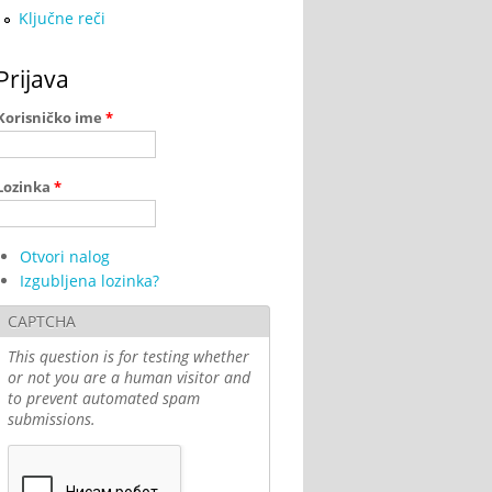
Ključne reči
Prijava
Korisničko ime
*
Lozinka
*
Otvori nalog
Izgubljena lozinka?
CAPTCHA
This question is for testing whether
or not you are a human visitor and
to prevent automated spam
submissions.