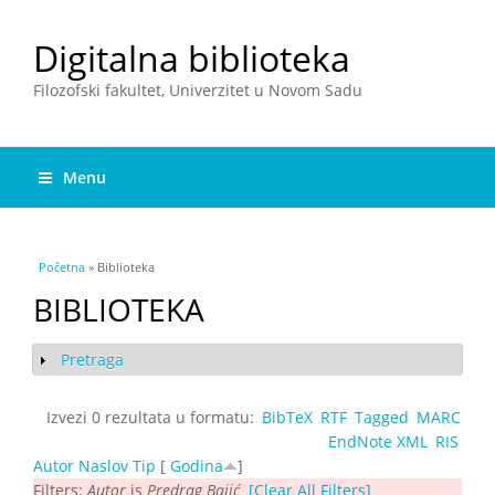
Digitalna biblioteka
Filozofski fakultet, Univerzitet u Novom Sadu
Menu
You are here
Početna
» Biblioteka
BIBLIOTEKA
Pretraga
Show
Izvezi 0 rezultata u formatu:
BibTeX
RTF
Tagged
MARC
EndNote XML
RIS
Autor
Naslov
Tip
[
Godina
]
Filters:
Autor
is
Predrag Bajić
[Clear All Filters]