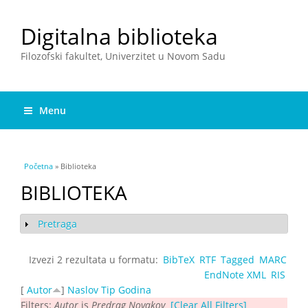
Digitalna biblioteka
Filozofski fakultet, Univerzitet u Novom Sadu
Menu
You are here
Početna
» Biblioteka
BIBLIOTEKA
Pretraga
Show
Izvezi 2 rezultata u formatu:
BibTeX
RTF
Tagged
MARC
EndNote XML
RIS
[
Autor
]
Naslov
Tip
Godina
Filters:
Autor
is
Predrag Novakov
[Clear All Filters]