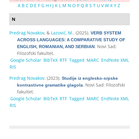
A
B
C
D
E
F
G
H
I
J
K
L
M
N
O
P
Q
R
S
T
U
V
W
X
Y
Z
N
Predrag Novakov
, &
Lazović, M.
. (2025).
VERB SYSTEM
ACROSS LANGUAGES: A COMPARATIVE STUDY OF
. Novi Sad:
ENGLISH, ROMANIAN, AND SERBIAN
Filozofski fakultet.
Google Scholar
BibTeX
RTF
Tagged
MARC
EndNote XML
RIS
Predrag Novakov
. (2023).
Studije iz englesko-srpske
. Novi Sad: Filozofski
kontrastivne gramatike glagola
fakultet.
Google Scholar
BibTeX
RTF
Tagged
MARC
EndNote XML
RIS