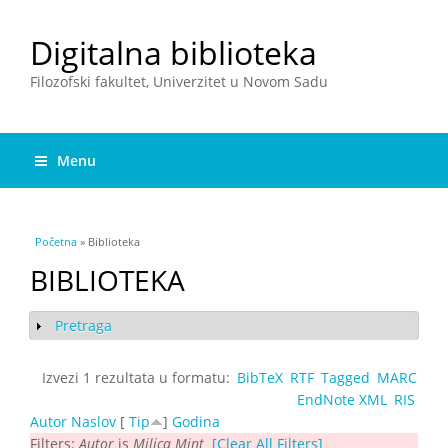
Digitalna biblioteka
Filozofski fakultet, Univerzitet u Novom Sadu
Menu
You are here
Početna
» Biblioteka
BIBLIOTEKA
Pretraga
Show
Izvezi 1 rezultata u formatu:
BibTeX
RTF
Tagged
MARC
EndNote XML
RIS
Autor
Naslov
[
Tip
]
Godina
Filters:
Autor
is
Milica Mint
[Clear All Filters]