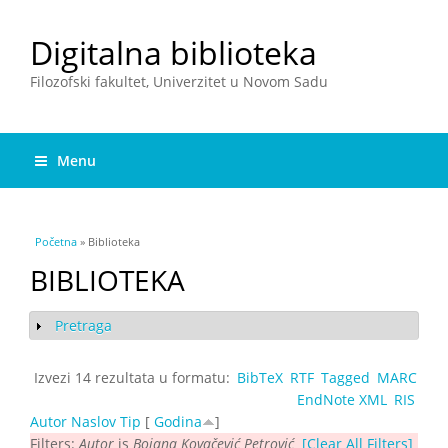
Digitalna biblioteka
Filozofski fakultet, Univerzitet u Novom Sadu
Menu
You are here
Početna
» Biblioteka
BIBLIOTEKA
Pretraga
Show
Izvezi 14 rezultata u formatu:
BibTeX
RTF
Tagged
MARC
EndNote XML
RIS
Autor
Naslov
Tip
[
Godina
]
Filters:
Autor
is
Bojana Kovačević Petrović
[Clear All Filters]