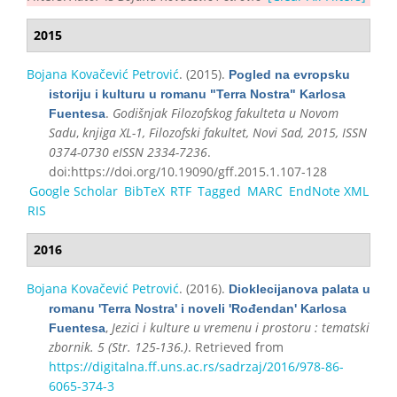
2015
Bojana Kovačević Petrović
. (2015).
Pogled na evropsku
istoriju i kulturu u romanu "Terra Nostra" Karlosa
.
Godišnjak Filozofskog fakulteta u Novom
Fuentesa
Sadu
,
knjiga XL-1, Filozofski fakultet, Novi Sad, 2015, ISSN
0374-0730 eISSN 2334-7236
.
doi:https://doi.org/10.19090/gff.2015.1.107-128
Google Scholar
BibTeX
RTF
Tagged
MARC
EndNote XML
RIS
2016
Bojana Kovačević Petrović
. (2016).
Dioklecijanova palata u
romanu 'Terra Nostra' i noveli 'Rođendan' Karlosa
,
Jezici i kulture u vremenu i prostoru : tematski
Fuentesa
zbornik. 5 (Str. 125-136.)
. Retrieved from
https://digitalna.ff.uns.ac.rs/sadrzaj/2016/978-86-
6065-374-3