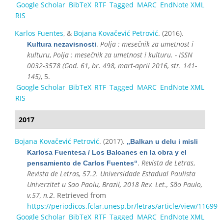
Google Scholar
BibTeX
RTF
Tagged
MARC
EndNote XML
RIS
Karlos Fuentes
, &
Bojana Kovačević Petrović
. (2016).
.
Polja : mesečnik za umetnost i
Kultura nezavisnosti
kulturu
,
Polja : mesečnik za umetnost i kulturu. - ISSN
0032-3578 (God. 61, br. 498, mart-april 2016, str. 141-
145)
, 5.
Google Scholar
BibTeX
RTF
Tagged
MARC
EndNote XML
RIS
2017
Bojana Kovačević Petrović
. (2017).
„Balkan u delu i misli
Karlosa Fuentesa / Los Balcanes en la obra y el
.
Revista de Letras
,
pensamiento de Carlos Fuentes“
Revista de Letras, 57.2. Universidade Estadual Paulista
Univerzitet u Sao Paolu, Brazil, 2018 Rev. Let., São Paulo,
v.57, n.2
. Retrieved from
https://periodicos.fclar.unesp.br/letras/article/view/11699
Google Scholar
BibTeX
RTF
Tagged
MARC
EndNote XML