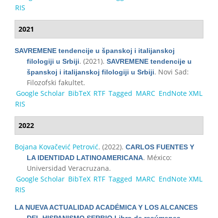
RIS
2021
SAVREMENE tendencije u španskoj i italijanskoj
. (2021).
filologiji u Srbiji
SAVREMENE tendencije u
. Novi Sad:
španskoj i italijanskoj filologiji u Srbiji
Filozofski fakultet.
Google Scholar
BibTeX
RTF
Tagged
MARC
EndNote XML
RIS
2022
Bojana Kovačević Petrović
. (2022).
CARLOS FUENTES Y
. México:
LA IDENTIDAD LATINOAMERICANA
Universidad Veracruzana.
Google Scholar
BibTeX
RTF
Tagged
MARC
EndNote XML
RIS
LA NUEVA ACTUALIDAD ACADÉMICA Y LOS ALCANCES
.
DEL HISPANISMO SERBIO Libro de resúmenes