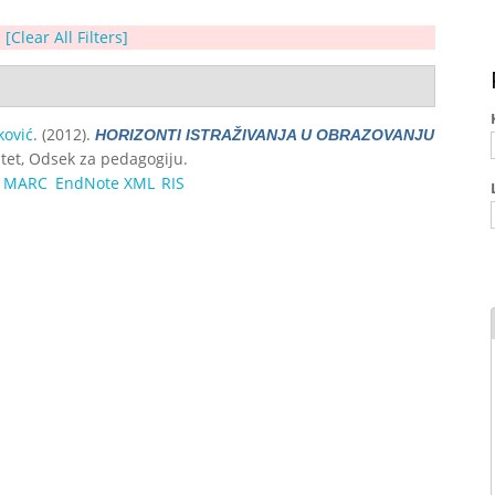
[Clear All Filters]
ković
. (2012).
HORIZONTI ISTRAŽIVANJA U OBRAZOVANJU
ultet, Odsek za pedagogiju.
MARC
EndNote XML
RIS