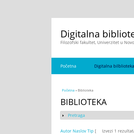
Digitalna bibliot
Filozofski fakultet, Univerzitet u No
Početna
Digitalna bilbliotek
You are here
Početna
» Biblioteka
BIBLIOTEKA
Pretraga
Show
Autor
Naslov
Tip
[
Izvezi 1 rezulta