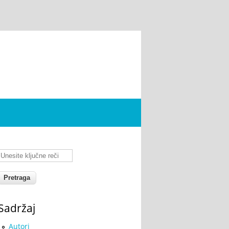
Unesite ključne reči
Sadržaj
Autori