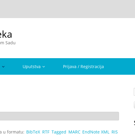
eka
vom Sadu
a
Uputstva
Prijava / Registracija
ta u formatu:
BibTeX
RTF
Tagged
MARC
EndNote XML
RIS