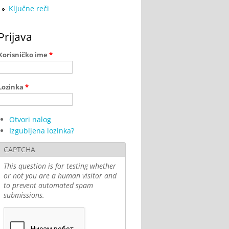
Ključne reči
Prijava
Korisničko ime
*
Lozinka
*
Otvori nalog
Izgubljena lozinka?
CAPTCHA
This question is for testing whether
or not you are a human visitor and
to prevent automated spam
submissions.