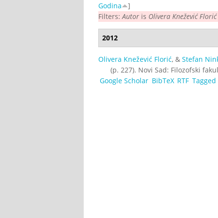
Godina
]
Filters:
Autor
is
Olivera Knežević Florić
2012
Olivera Knežević Florić
, &
Stefan Nin
(p. 227). Novi Sad: Filozofski fak
Google Scholar
BibTeX
RTF
Tagged