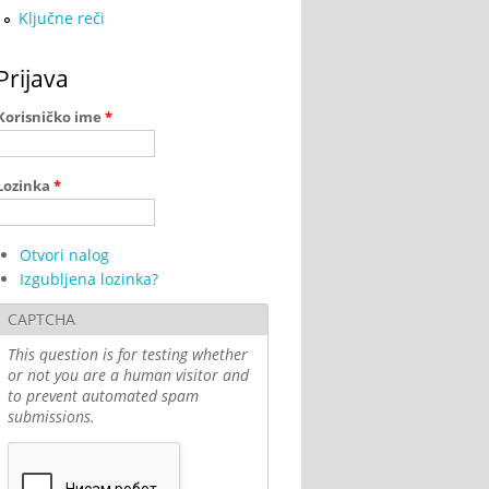
Ključne reči
Prijava
Korisničko ime
*
Lozinka
*
Otvori nalog
Izgubljena lozinka?
CAPTCHA
This question is for testing whether
or not you are a human visitor and
to prevent automated spam
submissions.