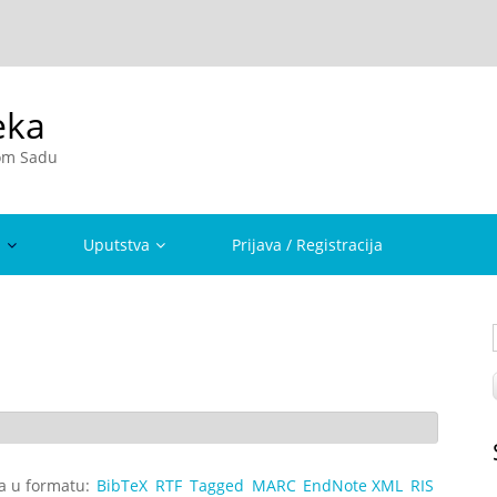
eka
vom Sadu
a
Uputstva
Prijava / Registracija
ta u formatu:
BibTeX
RTF
Tagged
MARC
EndNote XML
RIS