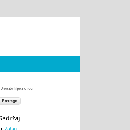
Unesite ključne reči
Sadržaj
Autori