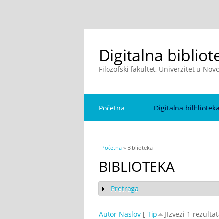
Digitalna bibliot
Filozofski fakultet, Univerzitet u No
Početna
Digitalna bilbliotek
You are here
Početna
» Biblioteka
BIBLIOTEKA
Pretraga
Show
Autor
Naslov
[
Tip
]
Izvezi 1 rezulta